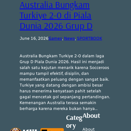
Australia Bungkam
Turkiye 2-0 di Piala
Dunia 2026 Grup D
June 16, 2026
Games
, 
News
, 
SPORTBOOK
Australia Bungkam Turkiye 2-0 dalam laga
Grup D Piala Dunia 2026. Hasil ini menjadi
salah satu kejutan menarik karena Socceroos
mampu tampil efektif, disiplin, dan
memanfaatkan peluang dengan sangat baik.
Turkiye yang datang dengan ambisi besar
harus menerima kenyataan pahit setelah
gagal mencetak gol sepanjang pertandingan.
Kemenangan Australia terasa semakin
berharga karena mereka bukan hanya…
About
Categ
ory
About