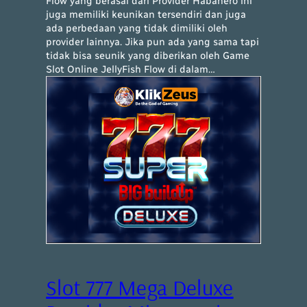
Flow yang berasal dari Provider Habanero ini
juga memiliki keunikan tersendiri dan juga
ada perbedaan yang tidak dimiliki oleh
provider lainnya. Jika pun ada yang sama tapi
tidak bisa seunik yang diberikan oleh Game
Slot Online JellyFish Flow di dalam…
Slot 777 Mega Deluxe