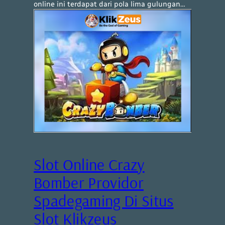
online ini terdapat dari pola lima gulungan…
Slot Online Crazy
Bomber Providor
Spadegaming Di Situs
Slot Klikzeus