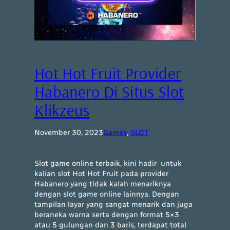
Hot Hot Fruit Provider
Habanero Di Situs Slot
Klikzeus
November 30, 2023
Games
, 
SLOT
Slot game online terbaik, kini hadir untuk
kalian slot Hot Hot Fruit pada provider
Habanero yang tidak kalah menariknya
dengan slot game online lainnya. Dengan
tampilan layar yang sangat menarik dan juga
beraneka warna serta dengan format 5×3
atau 5 gulungan dan 3 baris, terdapat total