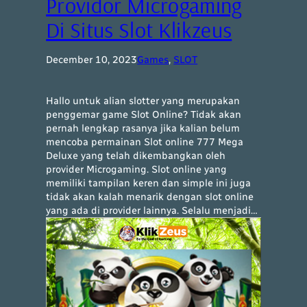
Providor Microgaming
Di Situs Slot Klikzeus
December 10, 2023
Games
, 
SLOT
Hallo untuk alian slotter yang merupakan
penggemar game Slot Online? Tidak akan
pernah lengkap rasanya jika kalian belum
mencoba permainan Slot online 777 Mega
Deluxe yang telah dikembangkan oleh
provider Microgaming. Slot online yang
memiliki tampilan keren dan simple ini juga
tidak akan kalah menarik dengan slot online
yang ada di provider lainnya. Selalu menjadi…