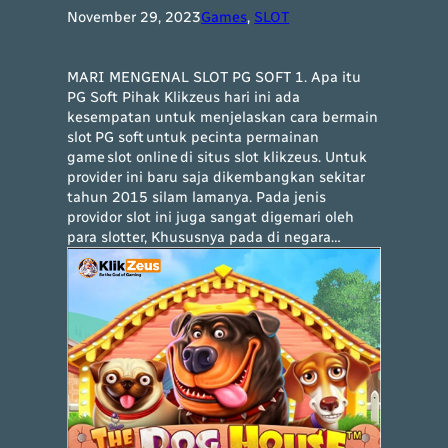
November 29, 2023
Games
, 
SLOT
MARI MENGENAL SLOT PG SOFT 1. Apa itu
PG Soft Pihak Klikzeus hari ini ada
kesempatan untuk menjelaskan cara bermain
slot PG soft untuk pecinta permainan
game slot online di situs slot klikzeus. Untuk
provider ini baru saja dikembangkan sekitar
tahun 2015 silam lamanya. Pada jenis
providor slot ini juga sangat digemari oleh
para slotter, Khususnya pada di negara…