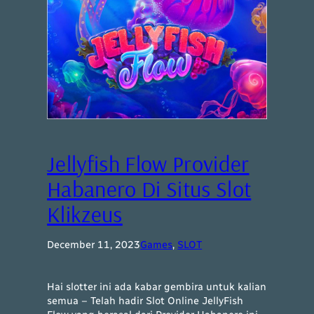
Jellyfish Flow Provider
Habanero Di Situs Slot
Klikzeus
December 11, 2023
Games
, 
SLOT
Hai slotter ini ada kabar gembira untuk kalian
semua – Telah hadir Slot Online JellyFish