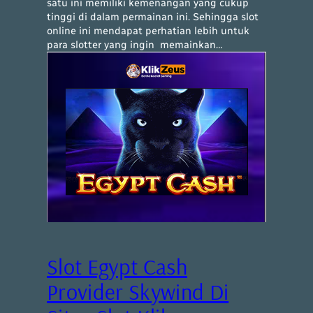
satu ini memiliki kemenangan yang cukup
tinggi di dalam permainan ini. Sehingga slot
online ini mendapat perhatian lebih untuk
para slotter yang ingin memainkan…
Slot Egypt Cash
Provider Skywind Di