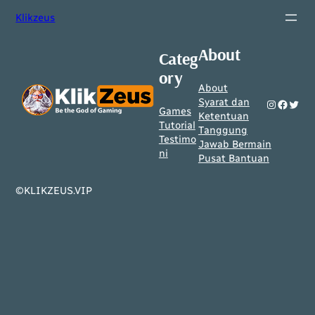
Skip
Klikzeus
to
content
About
Categ
ory
About
Syarat dan
Instagram
Facebook
Twitter
Games
Ketentuan
Tutorial
Tanggung
Testimo
Jawab Bermain
ni
Pusat Bantuan
©KLIKZEUS.VIP