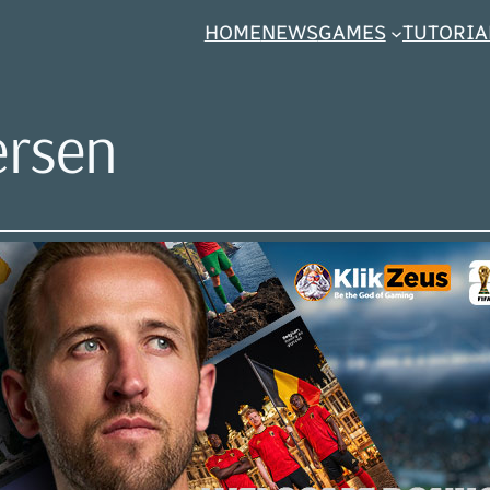
HOME
NEWS
GAMES
TUTORIA
ersen