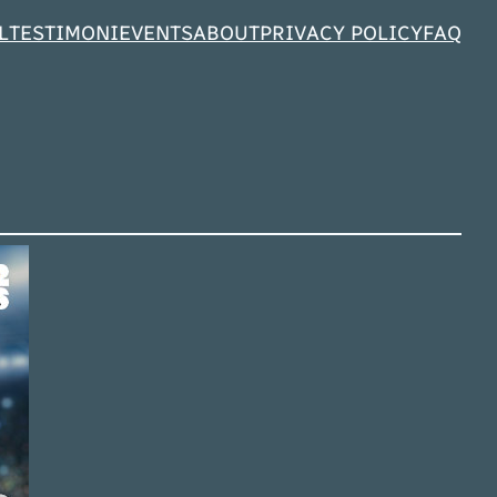
L
TESTIMONI
EVENTS
ABOUT
PRIVACY POLICY
FAQ