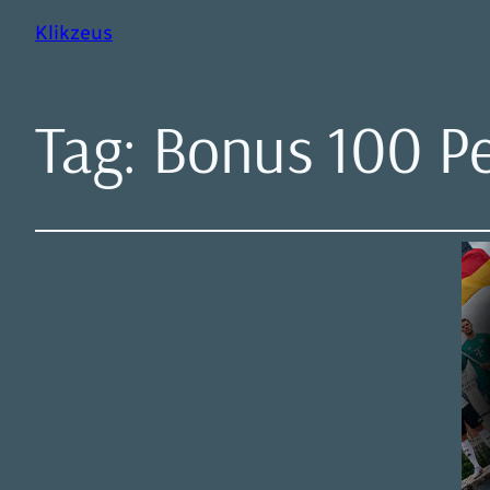
Klikzeus
Tag:
Bonus 100 P