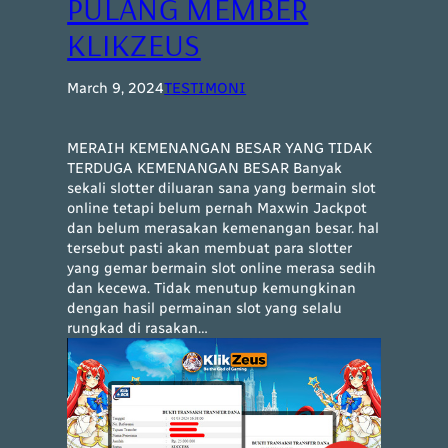
PULANG MEMBER
KLIKZEUS
March 9, 2024
TESTIMONI
MERAIH KEMENANGAN BESAR YANG TIDAK
TERDUGA KEMENANGAN BESAR Banyak
sekali slotter diluaran sana yang bermain slot
online tetapi belum pernah Maxwin Jackpot
dan belum merasakan kemenangan besar. hal
tersebut pasti akan membuat para slotter
yang gemar bermain slot online merasa sedih
dan kecewa. Tidak menutup kemungkinan
dengan hasil permainan slot yang selalu
rungkad di rasakan…