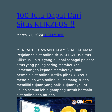
100 Juta Dapat Dari
Situs KLIKZEUS!!!
March 31, 2024
TESTIMONI
MENJADI JUTAWAN DALAM SEKEJAP MATA
Perjalanan slot online situs KLIKZEUS Situs
Klikzeus – situs yang dikenal sebagai pelopor
situs yang paling sering memberikan
kemenangan kepada membernya saat
bermain slot online. Ketika pihak klikzeus
mendirikan web online ini, memang sudah
memiliki tujuan yang baik. Tujuannya untuk
kalian semua lebih gampang untuk bermain
slot online dan mudah…