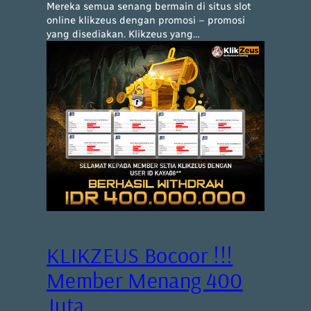
Mereka semua senang bermain di situs slot
online klikzeus dengan promosi – promosi
yang disediakan. Klikzeus yang…
KLIKZEUS Bocoor !!!
Member Menang 400
Juta