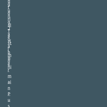
u
g
t
u
o
n
ri
g
al
J
T
a
e
w
st
a
i
b
m
B
o
e
ni
r
m
ai
n
P
u
s