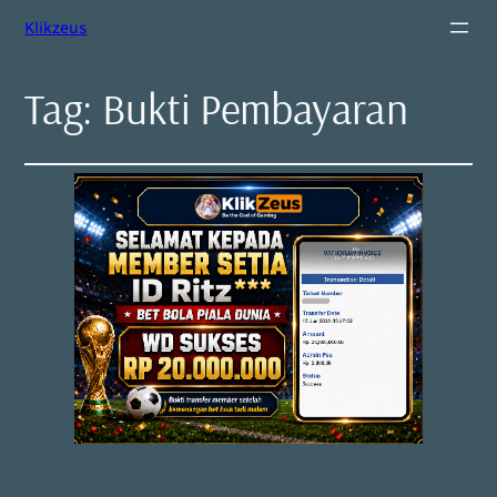
Klikzeus
Tag:
Bukti Pembayaran