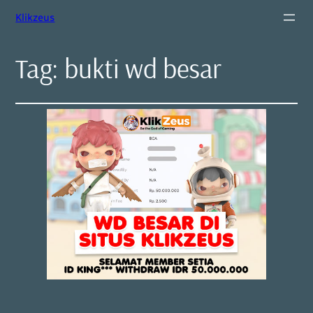
Klikzeus
Tag:
bukti wd besar