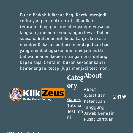
Bulan Berkah Klikzeus Bagi Rezeki menjadi
cerita yang menarik untuk dibagikan,
terutama bagi para member yang merasakan
langsung momen kemenangan besar. Dalam
suasana bulan penuh kebaikan, salah satu
member Klikzeus berhasil mendapatkan hasil
yang membahagiakan dan menjadi bukti
bahwa momen keberuntungan bisa datang
kapan saja. Cerita ini bukan sekadar kabar
kemenangan, tetapi juga menjadi testimoni…
About
Categ
ory
About
Syarat dan
Instagram
Facebook
Twitter
Games
Ketentuan
Tutorial
Tanggung
Testimo
Jawab Bermain
ni
Pusat Bantuan
©KLIKZEUS.VIP