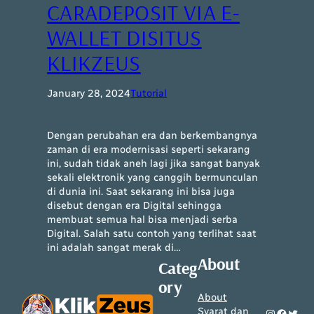
CARADEPOSIT VIA E-
WALLET DISITUS
KLIKZEUS
January 28, 2024
Tutorial
Dengan perubahan era dan berkembangnya
zaman di era modernisasi seperti sekarang
ini, sudah tidak aneh lagi jika sangat banyak
sekali elektronik yang canggih bermunculan
di dunia ini. Saat sekarang ini bisa juga
disebut dengan era Digital sehingga
membuat semua hal bisa menjadi serba
Digital. Salah satu contoh yang terlihat saat
ini adalah sangat merak di…
About
Categ
ory
About
Syarat dan
Instagram
Facebook
Twitter