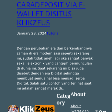
CARADEPOSIT VIA E-
WALLET DISITUS
KLIKZEUS
January 28, 2024
Tutorial
Dengan perubahan era dan berkembangnya
zaman di era modernisasi seperti sekarang
ini, sudah tidak aneh lagi jika sangat banyak
sekali elektronik yang canggih bermunculan
di dunia ini. Saat sekarang ini bisa juga
disebut dengan era Digital sehingga
membuat semua hal bisa menjadi serba
Digital. Salah satu contoh yang terlihat saat
ini adalah sangat merak di…
About
Categ
ory
About
Syarat dan
Instagram
Facebook
Twitter