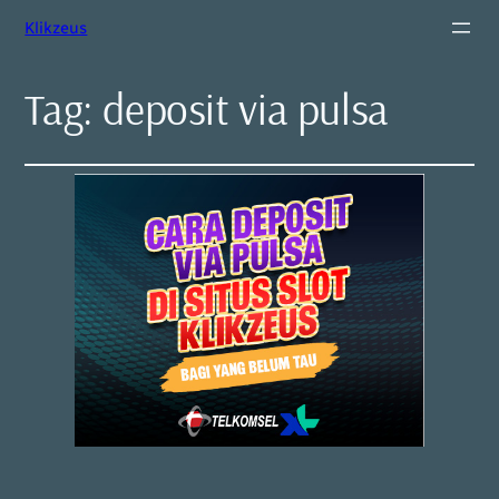
Klikzeus
Tag:
deposit via pulsa