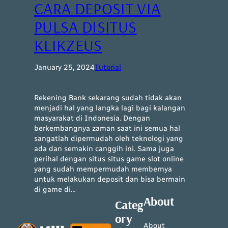
CARA DEPOSIT VIA
PULSA DISITUS
KLIKZEUS
January 25, 2024
Tutorial
Rekening Bank sekarang sudah tidak akan
menjadi hal yang langka lagi bagi kalangan
masyarakat di Indonesia. Dengan
berkembangnya zaman saat ini semua hal
sangatlah dipermudah oleh teknologi yang
ada dan semakin canggih ini. Sama juga
perihal dengan situs situs game slot online
yang sudah mempermudah membernya
untuk melakukan deposit dan bisa bermain
di game di…
About
Categ
ory
About