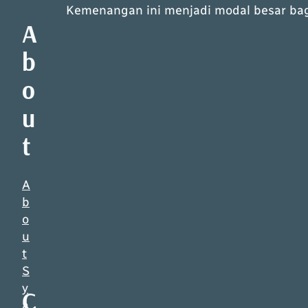
Kemenangan ini menjadi modal besar ba
A
b
o
u
t
A
b
o
u
t
S
y
C
a