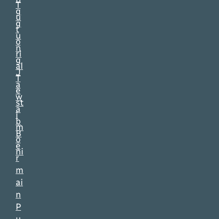
T
g
u
g
t
u
o
n
ri
g
al
J
T
a
e
w
st
a
i
b
m
B
o
e
ni
r
m
ai
n
P