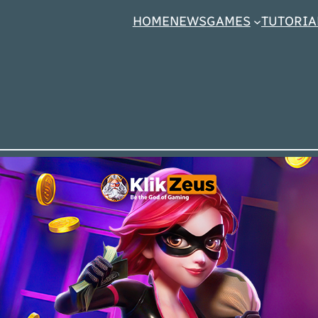
HOME
NEWS
GAMES
TUTORIA