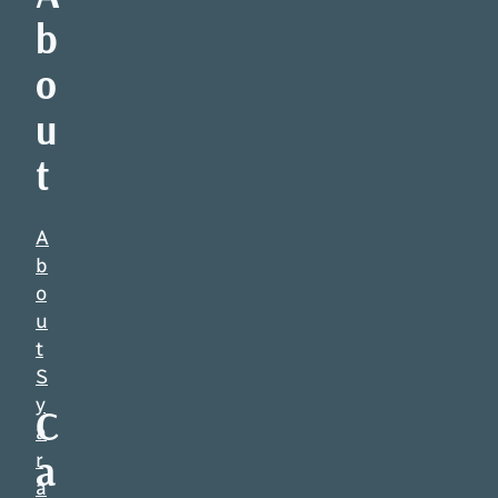
b
o
u
t
A
b
o
u
t
S
y
C
a
a
r
a