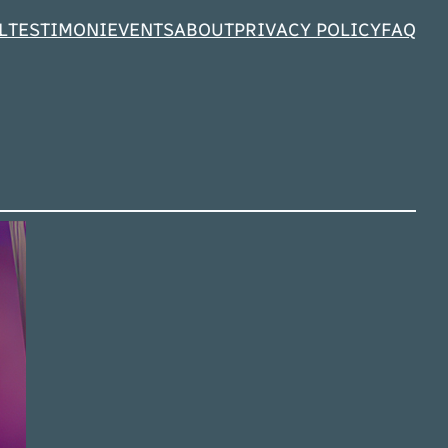
L
TESTIMONI
EVENTS
ABOUT
PRIVACY POLICY
FAQ