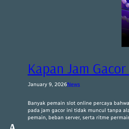
Kapan Jam Gacor 
January 9, 2026
News
Banyak pemain slot online percaya bahw
pada jam gacor ini tidak muncul tanpa al
pemain, beban server, serta ritme perma
A