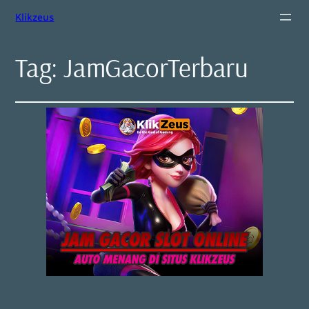
Klikzeus
Tag:
JamGacorTerbaru