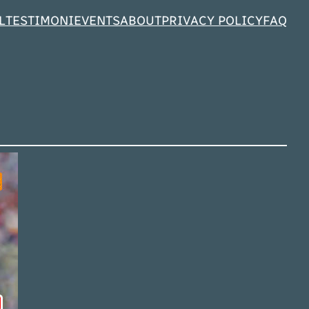
L
TESTIMONI
EVENTS
ABOUT
PRIVACY POLICY
FAQ