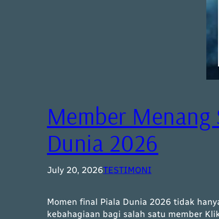
Member Menang Slo
Dunia 2026
July 20, 2026
TESTIMONI
Momen final Piala Dunia 2026 tidak ha
kebahagiaan bagi salah satu member Klik