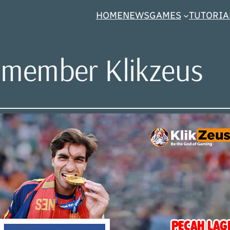
HOME
NEWS
GAMES
TUTORIA
member Klikzeus