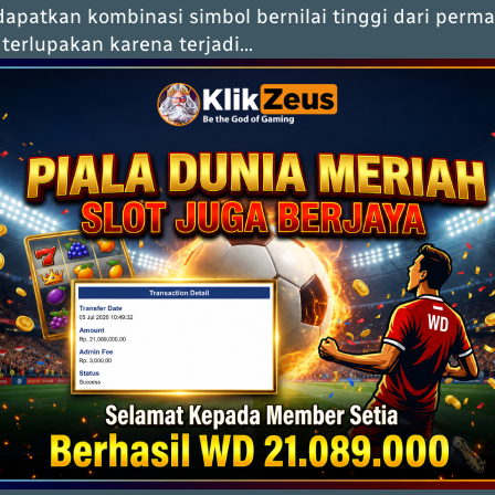
apatkan kombinasi simbol bernilai tinggi dari per
terlupakan karena terjadi…