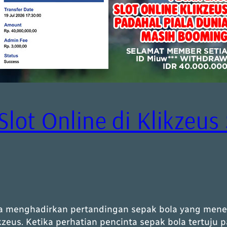
t Online di Klikzeus S
nya menghadirkan pertandingan sepak bola yang men
zeus. Ketika perhatian pencinta sepak bola tertuju 