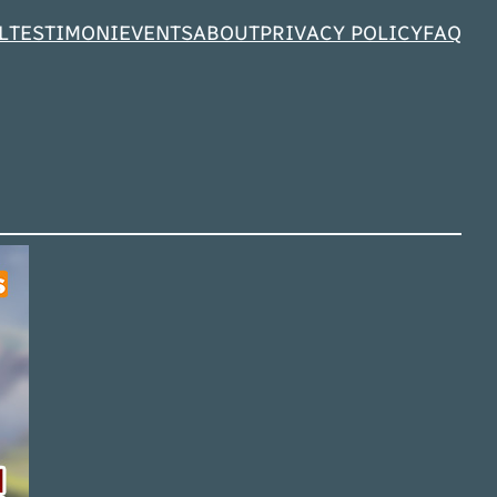
L
TESTIMONI
EVENTS
ABOUT
PRIVACY POLICY
FAQ