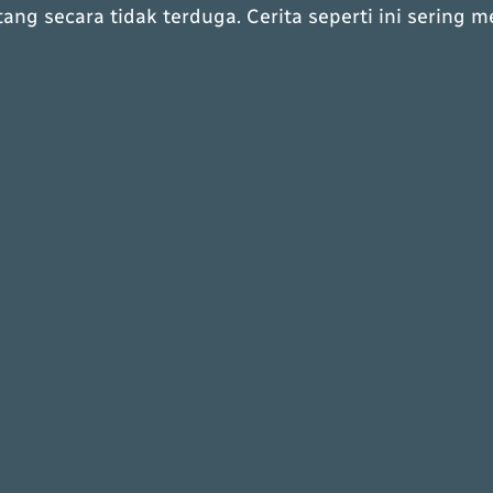
ang secara tidak terduga. Cerita seperti ini sering