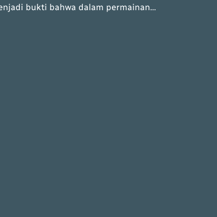
 menjadi bukti bahwa dalam permainan…