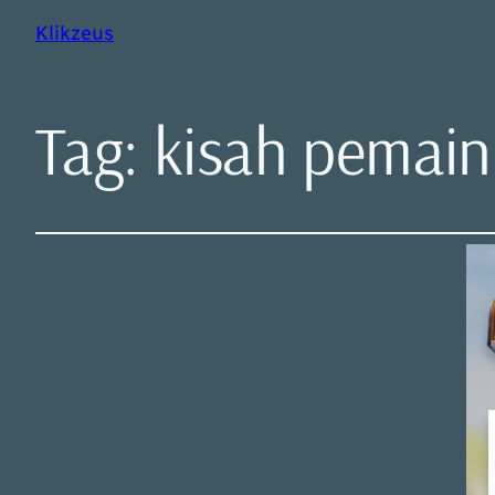
Klikzeus
Tag:
kisah pemain 