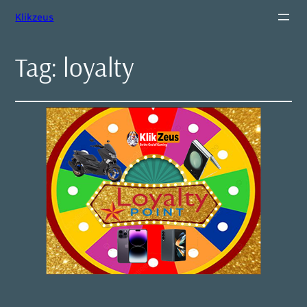
Klikzeus
Tag:
loyalty