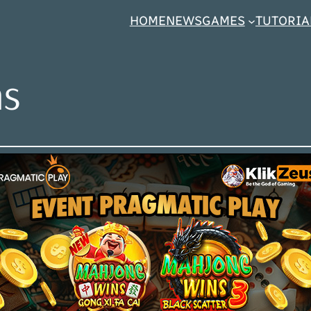
HOME
NEWS
GAMES
TUTORIA
ns