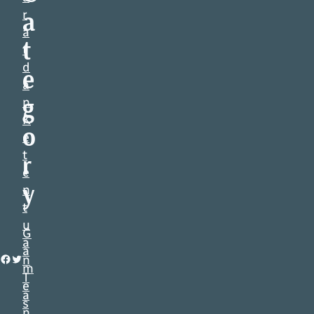
a
r
a
t
t
d
e
a
g
n
K
o
e
t
r
e
y
n
t
u
G
a
a
Facebook
Twitter
n
m
T
e
a
s
n