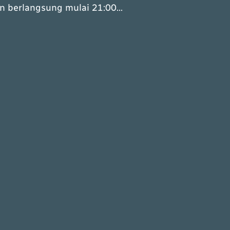
an berlangsung mulai 21:00…