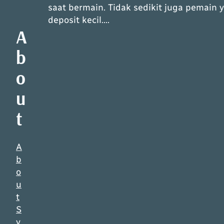
saat bermain. Tidak sedikit juga pemai
deposit kecil.…
A
b
o
u
t
A
b
o
u
t
S
y