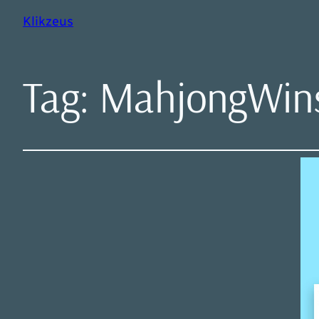
Klikzeus
Tag:
MahjongWin