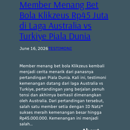
Member Menang Bet
Bola Klikzeus Rp45 Juta
di Laga Australia vs
Turkiye Piala Dunia
June 16, 2026
TESTIMONI
Member menang bet bola Klikzeus kembali
menjadi cerita menarik dari panasnya
pertandingan Piala Dunia. Kali ini, testimoni
kemenangan datang dari laga Australia vs
Turkiye, pertandingan yang berjalan penuh
tensi dan akhirnya berhasil dimenangkan
oleh Australia. Dari pertandingan tersebut,
salah satu member setia dengan ID Natz*
sukses meraih kemenangan besar hingga
Rp45.000.000. Kemenangan ini menjadi
salah…