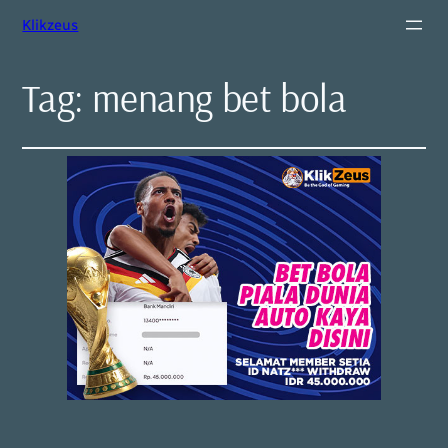
Klikzeus
Tag:
menang bet bola