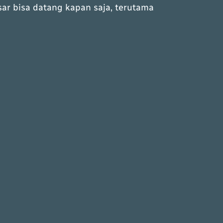
ar bisa datang kapan saja, terutama