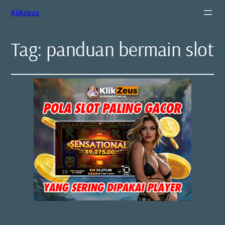
Klikzeus
Tag:
panduan bermain slot