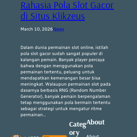
Rahasia Pola Slot Gacor
di Situs Klikzeus
March 10, 2026
News
Dalam dunia permainan slot online, istilah
pola slot gacor sudah sangat populer di
kalangan pemain. Banyak player percaya
bahwa dengan menggunakan pola
permainan tertentu, peluang untuk
mendapatkan kemenangan besar bisa
meningkat. Walaupun permainan slot pada
dasarnya berbasis RNG (Random Number
Generator), banyak pemain berpengalaman
tetap menggunakan pola bermain tertentu
sebagai strategi untuk mengatur ritme
permainan…
About
Categ
ory
About