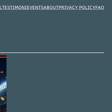
L
TESTIMONI
EVENTS
ABOUT
PRIVACY POLICY
FAQ