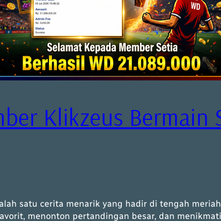
er Klikzeus Bermain 
h satu cerita menarik yang hadir di tengah meriah
orit, menonton pertandingan besar, dan menikmati e