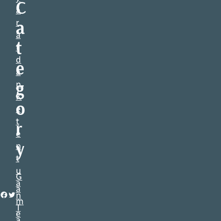
C
a
a
r
a
t
t
d
e
a
g
n
K
o
e
t
r
e
y
n
t
u
G
a
a
Facebook
Twitter
n
m
T
e
a