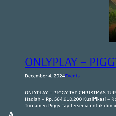
ONLYPLAY – PIG
December 4, 2024
Events
ONLYPLAY – PIGGY TAP CHRISTMAS TURNA
Hadiah – Rp. 584.910.200 Kualifikasi –
Turnamen Piggy Tap tersedia untuk dima
A