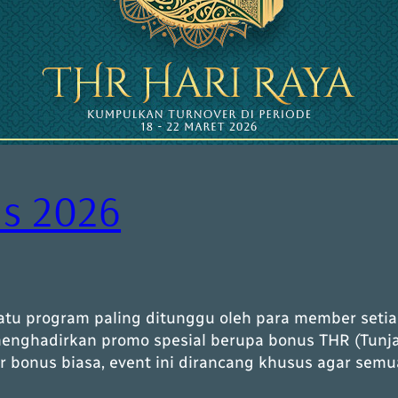
us 2026
atu program paling ditunggu oleh para member setia
menghadirkan promo spesial berupa bonus THR (Tunja
r bonus biasa, event ini dirancang khusus agar sem