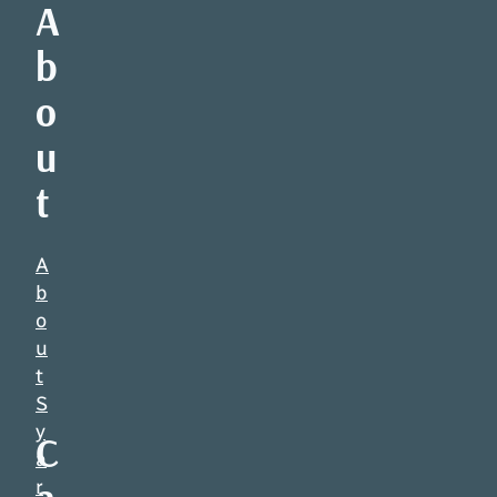
A
b
o
u
t
A
b
o
u
t
S
y
C
a
r