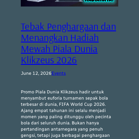
Tebak Penghargaan dan
Menangkan Hadiah
Mewah Piala Dunia
Klikzeus 2026
June 12, 2026
Events
Promo Piala Dunia Klikzeus hadir untuk
menyambut euforia turnamen sepak bola
terbesar di dunia, FIFA World Cup 2026.
Ajang empat tahunan ini selalu menjadi
momen yang paling ditunggu oleh pecinta
bola dari seluruh dunia. Bukan hanya
pertandingan antarnegara yang penuh
gengsi, tetapi juga berbagai penghargaan