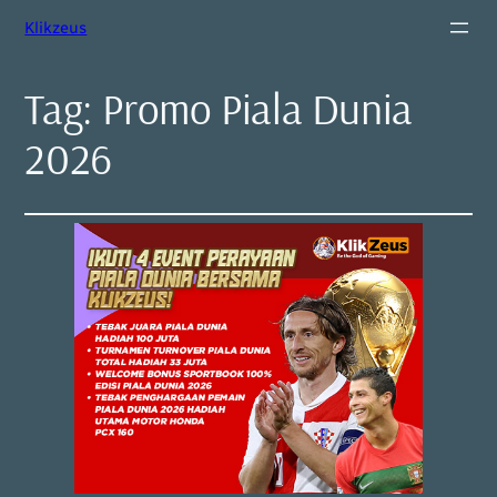
Klikzeus
Tag:
Promo Piala Dunia
2026