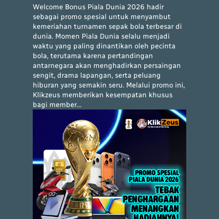
Welcome Bonus Piala Dunia 2026 hadir
sebagai promo spesial untuk menyambut
kemeriahan turnamen sepak bola terbesar di
dunia. Momen Piala Dunia selalu menjadi
waktu yang paling dinantikan oleh pecinta
bola, terutama karena pertandingan
antarnegara akan menghadirkan persaingan
sengit, drama lapangan, serta peluang
hiburan yang semakin seru. Melalui promo ini,
Klikzeus memberikan kesempatan khusus
bagi member…