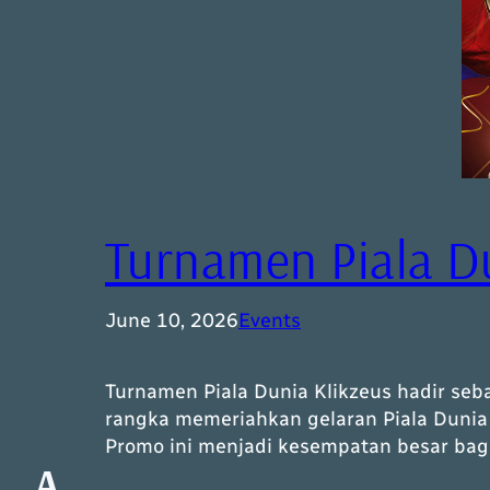
Turnamen Piala D
June 10, 2026
Events
Turnamen Piala Dunia Klikzeus hadir seb
rangka memeriahkan gelaran Piala Dunia
Promo ini menjadi kesempatan besar bagi
A