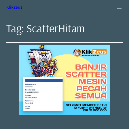
Klikzeus
Tag:
ScatterHitam