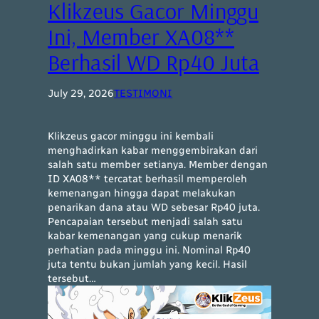
Klikzeus Gacor Minggu
Ini, Member XA08**
Berhasil WD Rp40 Juta
July 29, 2026
TESTIMONI
Klikzeus gacor minggu ini kembali
menghadirkan kabar menggembirakan dari
salah satu member setianya. Member dengan
ID XA08** tercatat berhasil memperoleh
kemenangan hingga dapat melakukan
penarikan dana atau WD sebesar Rp40 juta.
Pencapaian tersebut menjadi salah satu
kabar kemenangan yang cukup menarik
perhatian pada minggu ini. Nominal Rp40
juta tentu bukan jumlah yang kecil. Hasil
tersebut…