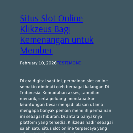
Situs Slot Online
Klikzeus Bagi
Kemenangan untuk
Member
February 10, 2026
TESTIMONI
Di era digital saat ini, permainan slot online
semakin diminati oleh berbagai kalangan Di
Indonesia. Kemudahan akses, tampilan
menarik, serta peluang mendapatkan
keuntungan besar menjadi alasan utama
mengapa banyak pemain memilih permainan
ini sebagai hiburan. Di antara banyaknya
platform yang tersedia, Klikzeus hadir sebagai
salah satu situs slot online terpercaya yang