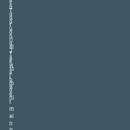
s
n
T
g
u
g
t
u
o
n
ri
g
al
J
T
a
e
w
st
a
i
b
m
B
o
e
ni
r
m
ai
n