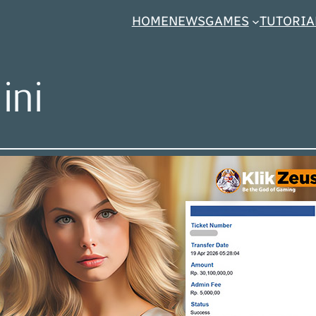
HOME
NEWS
GAMES
TUTORIA
ini