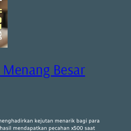
r Menang Besar
menghadirkan kejutan menarik bagi para
rhasil mendapatkan pecahan x500 saat