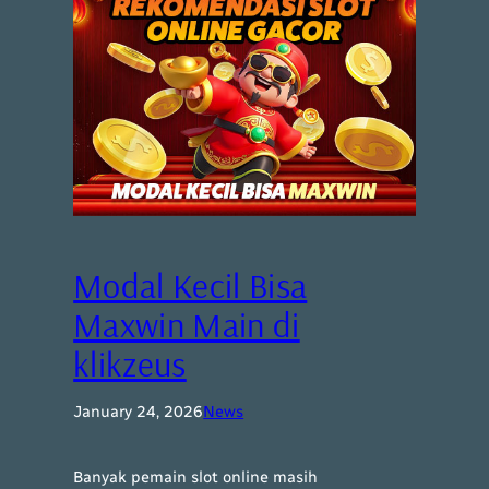
Modal Kecil Bisa
Maxwin Main di
klikzeus
January 24, 2026
News
Banyak pemain slot online masih