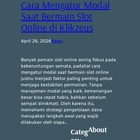
Cara Mengatur Modal
Saat Bermain Slot
Online di Klikzeus
April 26, 2026
News
Banyak pemain slot online sering fokus pada
keberuntungan semata, padahal cara
mengatur modal saat bermain slot online
justru menjadi faktor paling penting untuk
menjaga kestabilan permainan. Tanpa
manajemen modal yang baik, kemenangan
besar bisa cepat habis, bahkan sebelum
sempat dinikmati. Oleh karena itu,
memahami strategi pengelolaan dana
merupakan langkah awal yang wajib
dilakukan oleh siapa…
About
Categ
ory