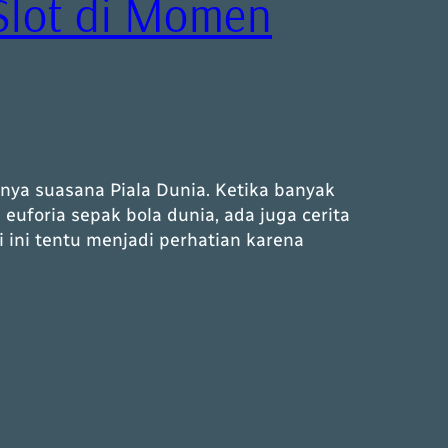
Slot di Momen
nya suasana Piala Dunia. Ketika banyak
uforia sepak bola dunia, ada juga cerita
 ini tentu menjadi perhatian karena