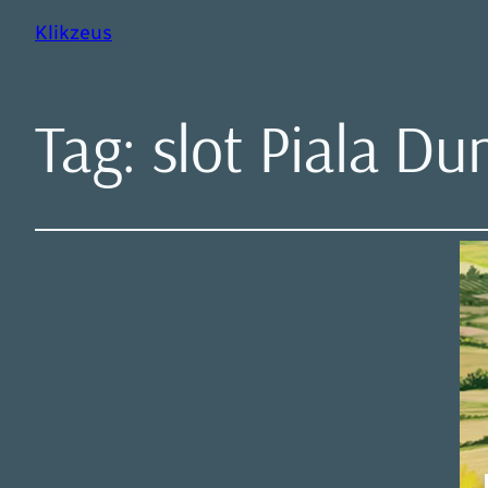
Klikzeus
Tag:
slot Piala Du