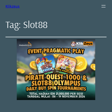
Klikzeus
Tag:
Slot88