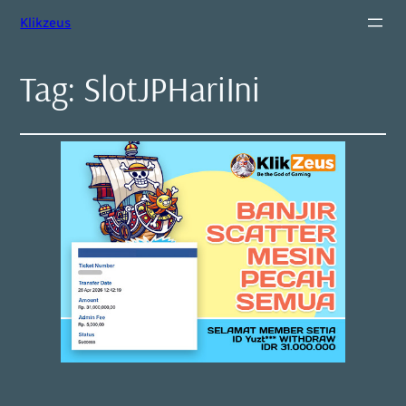
Klikzeus
Tag:
SlotJPHariIni