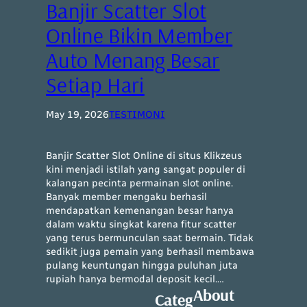
Banjir Scatter Slot
Online Bikin Member
Auto Menang Besar
Setiap Hari
May 19, 2026
TESTIMONI
Banjir Scatter Slot Online di situs Klikzeus
kini menjadi istilah yang sangat populer di
kalangan pecinta permainan slot online.
Banyak member mengaku berhasil
mendapatkan kemenangan besar hanya
dalam waktu singkat karena fitur scatter
yang terus bermunculan saat bermain. Tidak
sedikit juga pemain yang berhasil membawa
pulang keuntungan hingga puluhan juta
rupiah hanya bermodal deposit kecil.…
About
Categ