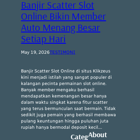
Banjir Scatter Slot
Online Bikin Member
Auto Menang Besar
Setiap Hari
May 19, 2026
TESTIMONI
Banjir Scatter Slot Online di situs Klikzeus
kini menjadi istilah yang sangat populer di
kalangan pecinta permainan slot online.
Banyak member mengaku berhasil
mendapatkan kemenangan besar hanya
dalam waktu singkat karena fitur scatter
yang terus bermunculan saat bermain. Tidak
sedikit juga pemain yang berhasil membawa
pulang keuntungan hingga puluhan juta
rupiah hanya bermodal deposit kecil.…
About
Categ