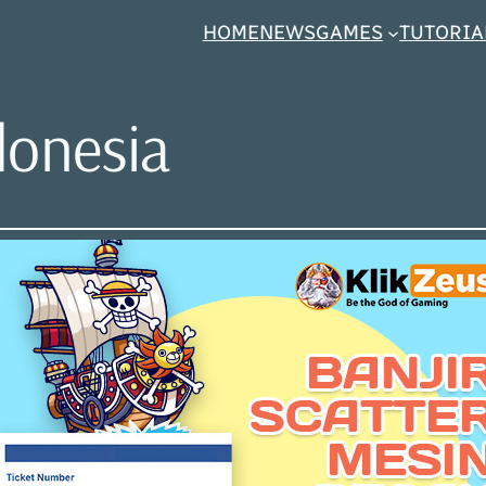
HOME
NEWS
GAMES
TUTORIA
donesia