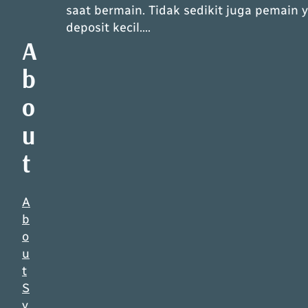
saat bermain. Tidak sedikit juga pemai
deposit kecil.…
A
b
o
u
t
A
b
o
u
t
S
y