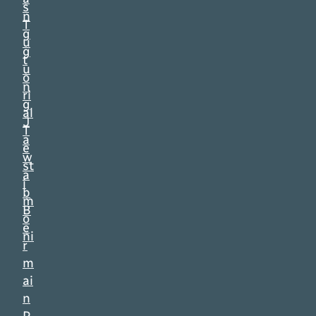
s
n
T
g
u
g
t
u
o
n
ri
g
al
J
T
a
e
w
st
a
i
b
m
B
o
e
ni
r
m
ai
n