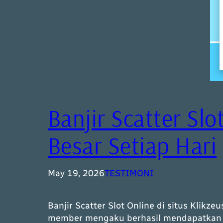
Banjir Scatter Sl
Besar Setiap Hari
May 19, 2026
TESTIMONI
Banjir Scatter Slot Online di situs Klikz
member mengaku berhasil mendapatkan k