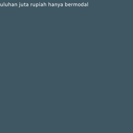
uluhan juta rupiah hanya bermodal