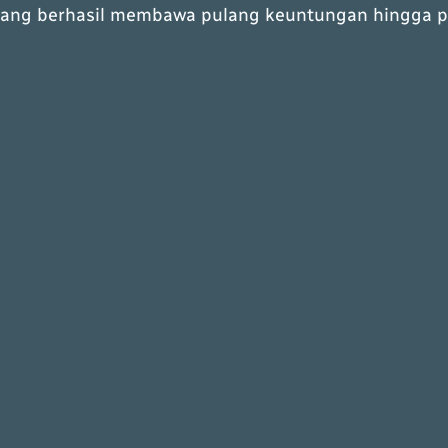
n yang berhasil membawa pulang keuntungan hingga p