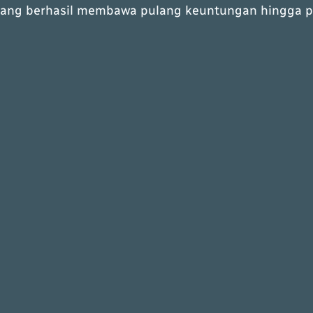
n yang berhasil membawa pulang keuntungan hingga p