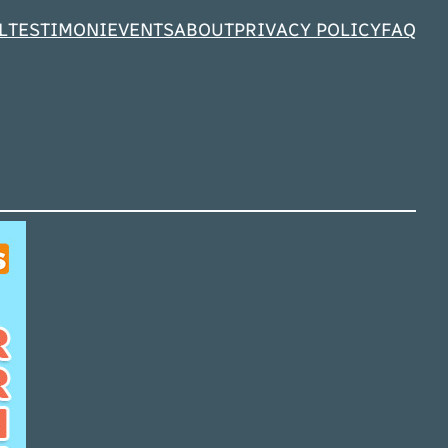
L
TESTIMONI
EVENTS
ABOUT
PRIVACY POLICY
FAQ