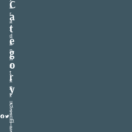
C
a
a
r
a
t
t
d
e
a
g
n
K
o
e
t
r
e
y
n
t
u
G
a
a
Facebook
Twitter
n
m
T
e
a