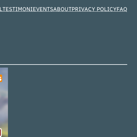
L
TESTIMONI
EVENTS
ABOUT
PRIVACY POLICY
FAQ