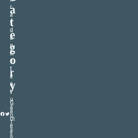
a
r
a
t
t
d
e
a
g
n
K
o
e
t
r
e
y
n
t
u
G
a
a
Facebook
Twitter
n
m
T
e
a
s
n