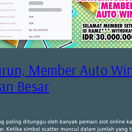
Turun, Member Auto Wi
an Besar
 paling ditunggu oleh banyak pemain slot online kar
 Ketika simbol scatter muncul dalam jumlah yang te