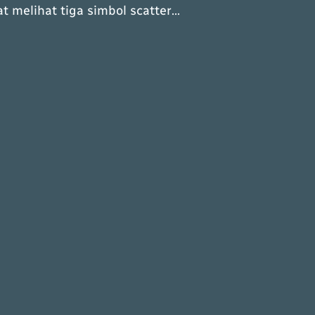
 melihat tiga simbol scatter…