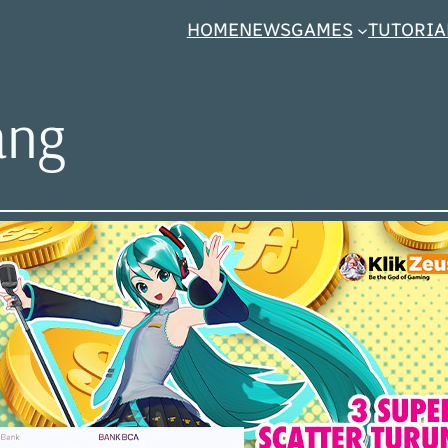
HOME
NEWS
GAMES
TUTORIA
ang