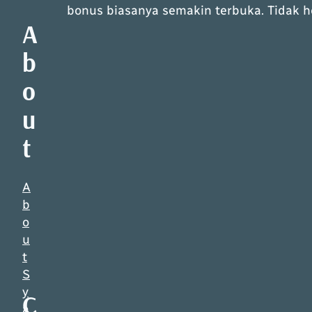
bonus biasanya semakin terbuka. Tidak h
A
b
o
u
t
A
b
o
u
t
S
y
C
a