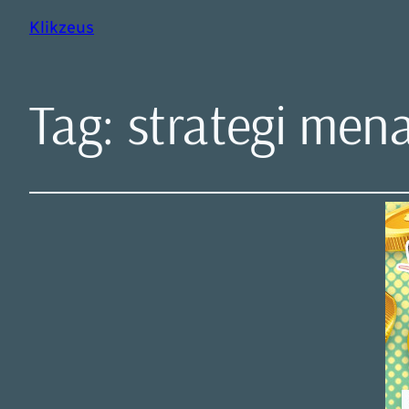
Klikzeus
Tag:
strategi men