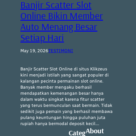
Banjir Scatter Slot
Online Bikin Member
Auto Menang Besar
Setiap Hari
May 19, 2026
TESTIMONI
Banjir Scatter Slot Online di situs Klikzeus
kini menjadi istilah yang sangat populer di
kalangan pecinta permainan slot online.
Banyak member mengaku berhasil
mendapatkan kemenangan besar hanya
dalam waktu singkat karena fitur scatter
yang terus bermunculan saat bermain. Tidak
sedikit juga pemain yang berhasil membawa
pulang keuntungan hingga puluhan juta
rupiah hanya bermodal deposit kecil.…
About
Categ