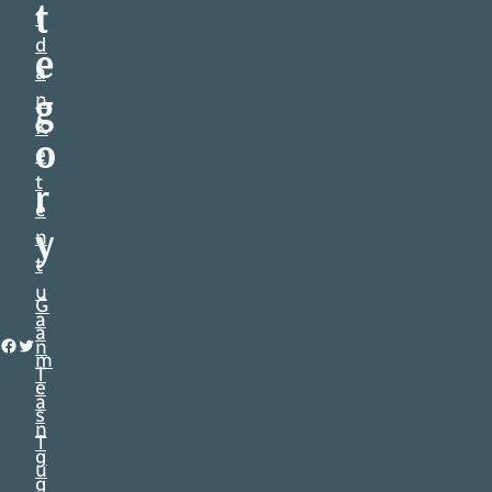
t
t
d
e
a
g
n
K
o
e
t
r
e
y
n
t
u
G
a
a
Facebook
Twitter
n
m
T
e
a
s
n
T
g
u
g