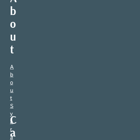
b
o
u
t
A
b
o
u
t
S
y
C
a
a
r
a