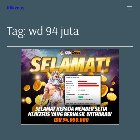
Klikzeus
Tag:
wd 94 juta