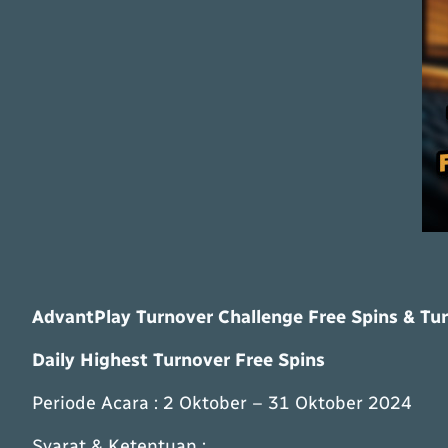
AdvantPlay Turnover Challenge Free Spins & Tur
Daily Highest Turnover Free Spins
Periode Acara : 2 Oktober – 31 Oktober 2024
Syarat & Ketentuan :