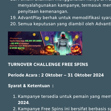
menyalahgunakan kampanye, termasuk memb
penyitaan kemenangan.
AdvantPlay berhak untuk memodifikasi syar
Semua keputusan yang diambil oleh AdvantPl
TURNOVER CHALLENGE FREE SPINS
Periode Acara : 2 Oktober – 31 Oktober 2024
Syarat & Ketentuan :
Kampanye
tersedia untuk pemain yang mem
2024
.
Kampanye Free Spins ini bersifat berbasis