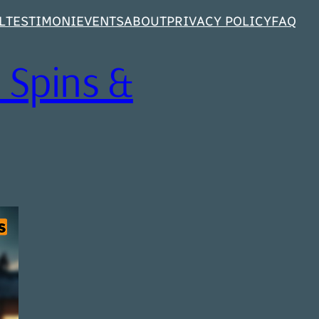
L
TESTIMONI
EVENTS
ABOUT
PRIVACY POLICY
FAQ
 Spins &