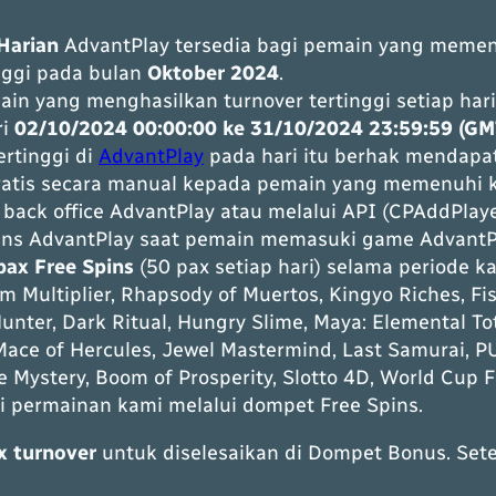
Harian
AdvantPlay tersedia bagi pemain yang memen
nggi pada bulan
Oktober 2024
.
in yang menghasilkan turnover tertinggi setiap har
ri
02/10/2024 00:00:00 ke 31/10/2024 23:59:59 (GM
ertinggi di
AdvantPlay
pada hari itu berhak mendap
atis secara manual kepada pemain yang memenuhi kri
ack office AdvantPlay atau melalui API (CPAddPlaye
pins AdvantPlay saat pemain memasuki game AdvantP
pax Free Spins
(50 pax setiap hari) selama periode 
m Multiplier,
Rhapsody of Muertos, Kingyo Riches,
Fi
 Hunter, Dark Ritual, Hungry Slime, Maya: Elemental T
ace of Hercules, Jewel Mastermind, Last Samurai, PU
 Mystery, Boom of Prosperity, Slotto 4D, World Cup F
 permainan kami melalui dompet Free Spins.
x turnover
untuk diselesaikan di Dompet Bonus. Sete