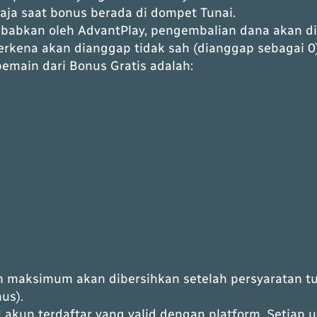
ja saat bonus berada di dompet Tunai.
isebabkan oleh AdvantPlay, pengembalian dana akan 
rkena akan dianggap tidak sah (dianggap sebagai 0)
emain dari Bonus Gratis adalah:
n maksimum akan dibersihkan setelah persyaratan tur
us).
kun terdaftar yang valid dengan platform. Setiap 