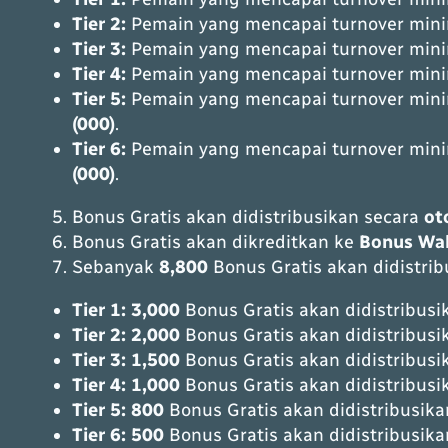
Tier 2:
Pemain yang mencapai turnover min
Tier 3:
Pemain yang mencapai turnover min
Tier 4:
Pemain yang mencapai turnover min
Tier 5:
Pemain yang mencapai turnover min
(000)
.
Tier 6:
Pemain yang mencapai turnover min
(000)
.
Bonus Gratis akan didistribusikan secara
ot
Bonus Gratis akan dikreditkan ke
Bonus Wal
Sebanyak
8,800
Bonus Gratis akan didistri
Tier 1:
3,000
Bonus Gratis akan didistribusi
Tier 2:
2,000
Bonus Gratis akan didistribusi
Tier 3:
1,500
Bonus Gratis akan didistribusi
Tier 4:
1,000
Bonus Gratis akan didistribusi
Tier 5:
800
Bonus Gratis akan didistribusika
Tier 6:
500
Bonus Gratis akan didistribusika