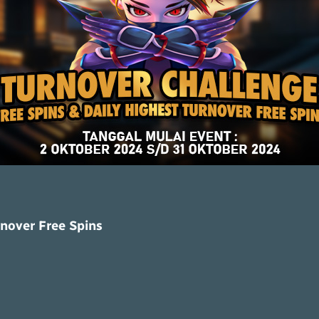
nover Free Spins