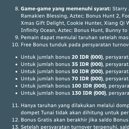
Game-game yang memenuhi syarat:
Starry
Ramakien Blessing, Aztec: Bonus Hunt 2, Foot
Xmas Gift Delight, Cookie Hunter, Xiang Qi
Infinity Ocean, Aztec: Bonus Hunt, Bunny to 
Pemain dapat memulai taruhan setelah masu
Free Bonus tunduk pada persyaratan turno
Untuk jumlah bonus
20 IDR (000)
, persyara
Untuk jumlah bonus
35 IDR (000)
, persyara
Untuk jumlah bonus
50 IDR (000)
, persyara
Untuk jumlah bonus
70 IDR (000)
, persyara
Untuk jumlah bonus
100 IDR (000)
, persyar
Untuk jumlah bonus
130 IDR (000)
, persyar
Hanya taruhan yang dilakukan melalui dompe
dompet Tunai tidak akan dihitung untuk per
Bonus Gratis akan berakhir jika saldo Bonus
Setelah persyaratan turnover terpenuhi, sa