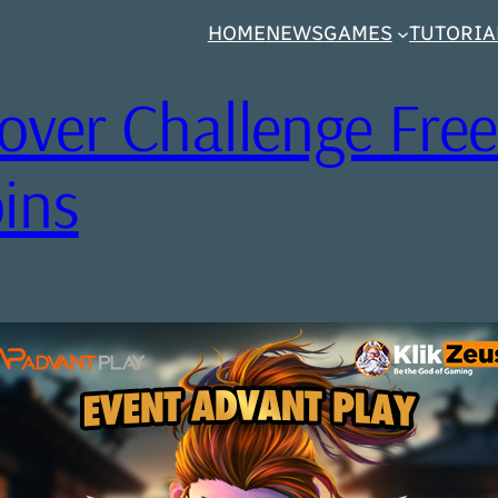
HOME
NEWS
GAMES
TUTORIA
over Challenge Free
ins