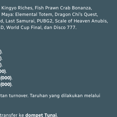
 Kingyo Riches,
Fish Prawn Crab Bonanza,
e, Maya: Elemental Totem, Dragon Chi’s Quest,
nd, Last Samurai, PUBG2, Scale of Heaven Anubis,
4D, World Cup Final, dan Disco 777.
)
.
)
.
)
.
00)
.
(000)
.
(000)
.
an turnover. Taruhan yang dilakukan melalui
transfer ke
dompet Tunai
.