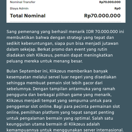
Sang pemenang yang berhasil menarik IDR 70.000.000 ini
membuktikan bahwa dengan strategi yang tepat dan
sedikit keberuntungan, siapa pun bisa menjadi jutawan
dalam sekejap. Berkat promo dan event yang rutin
diadakan oleh Klikzeus, pemain dapat meningkatkan
peluang mereka untuk menang besar.
Bulan September ini, Klikzeus memberikan banyak
kesempatan melalui servel luar negeri yang disediakan
sehingga membuat pemain slot lebih gacor dari
sebelumnya. Dengan tampilan antarmuka yang ramah
pengguna dan berbagai pilihan game yang menarik,
Klikzeus menjadi tempat yang sempurna untuk para
penggemar slot online. Bagi para pecinta permainan slot
online, pemilihan platform yang tepat sangat penting
untuk pengalaman bermain yang optimal. Salah satu
keunggulan utama bermain di Klikzeus adalah
kemampuannya untuk menggunakan server internasional.