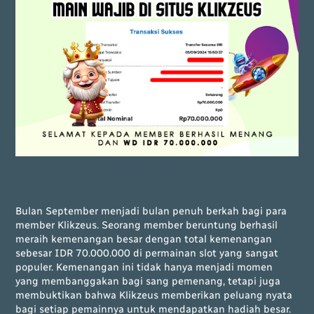
Bulan September menjadi bulan penuh berkah bagi para
member Klikzeus. Seorang member beruntung berhasil
meraih kemenangan besar dengan total kemenangan
sebesar IDR 70.000.000 di permainan slot yang sangat
populer. Kemenangan ini tidak hanya menjadi momen
yang membanggakan bagi sang pemenang, tetapi juga
membuktikan bahwa Klikzeus memberikan peluang nyata
bagi setiap pemainnya untuk mendapatkan hadiah besar.