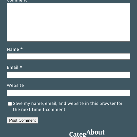
Comment
*
Name
*
Email
*
Website
Save my name, email, and website in this browser for
the next time I comment.
About
Categ