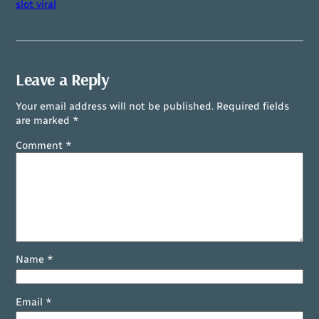
slot viral
Leave a Reply
Your email address will not be published.
Required fields
are marked
*
Comment
*
Name
*
Email
*