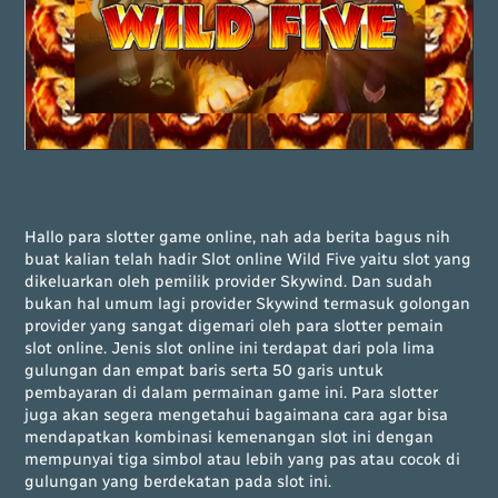
Hallo para slotter game online, nah ada berita bagus nih
buat kalian telah hadir Slot online Wild Five yaitu slot yang
dikeluarkan oleh pemilik provider Skywind. Dan sudah
bukan hal umum lagi provider Skywind termasuk golongan
provider yang sangat digemari oleh para slotter pemain
slot online. Jenis slot online ini terdapat dari pola lima
gulungan dan empat baris serta 50 garis untuk
pembayaran di dalam permainan game ini. Para slotter
juga akan segera mengetahui bagaimana cara agar bisa
mendapatkan kombinasi kemenangan slot ini dengan
mempunyai tiga simbol atau lebih yang pas atau cocok di
gulungan yang berdekatan pada slot ini.