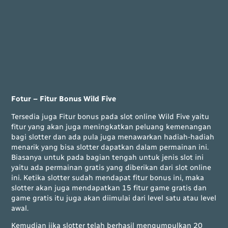
Fotur – Fitur Bonus Wild Five
Tersedia juga Fitur bonus pada slot online Wild Five yaitu
fitur yang akan juga meningkatkan peluang kemenangan
bagi slotter dan ada pula juga menawarkan hadiah-hadiah
menarik yang bisa slotter dapatkan dalam permainan ini.
Biasanya untuk pada bagian tengah untuk jenis slot ini
yaitu ada permainan gratis yang diberikan dari slot online
ini. Ketika slotter sudah mendapat fitur bonus ini, maka
slotter akan juga mendapatkan 15 fitur game gratis dan
game gratis itu juga akan diimulai dari level satu atau level
awal.
Kemudian jika slotter telah berhasil mengumpulkan 20