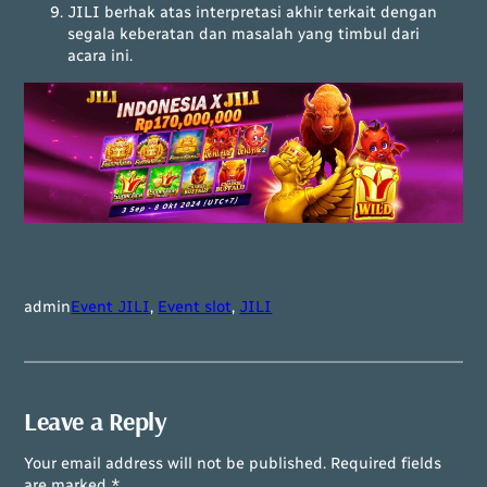
JILI berhak atas interpretasi akhir terkait dengan
segala keberatan dan masalah yang timbul dari
acara ini.
admin
Event JILI
, 
Event slot
, 
JILI
Leave a Reply
Your email address will not be published.
Required fields
are marked
*