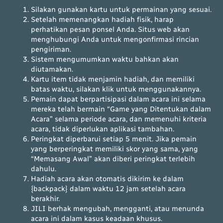
Silakan gunakan kartu untuk permainan yang sesuai.
Setelah memenangkan hadiah fisik, harap
perhatikan pesan ponsel Anda. Situs web akan
menghubungi Anda untuk mengonfirmasi rincian
pengiriman.
Sistem mengumumkan waktu bahkan akan
diutamakan.
Kartu item tidak menjamin hadiah, dan memiliki
batas waktu, silakan klik untuk menggunakannya.
Pemain dapat berpartisipasi dalam acara ini selama
mereka telah bermain “Game yang Ditentukan dalam
Acara” selama periode acara, dan memenuhi kriteria
acara, tidak diperlukan aplikasi tambahan.
Peringkat diperbarui setiap 5 menit. Jika pemain
yang berperingkat memiliki skor yang sama, yang
“Memasang Awal” akan diberi peringkat terlebih
dahulu.
Hadiah acara akan otomatis dikirim ke dalam
{backpack} dalam waktu 12 jam setelah acara
berakhir.
JILI berhak mengubah, mengganti, atau menunda
acara ini dalam kasus keadaan khusus.